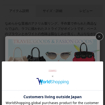
アイテム説明
サイズ・詳細
レビュー
なめらかな質感のアクリル製リング。手作業で作られた商品な
らではの、ラフに描かれたストライプがポイントです。ベース
のブラウンとホワイトの色味は肌なじみが良く、大ぶりながら
×
着けやすいアイテムです。
★雑誌掲載アイテム★
GISELe8月号
商品番号
6400100
返品について