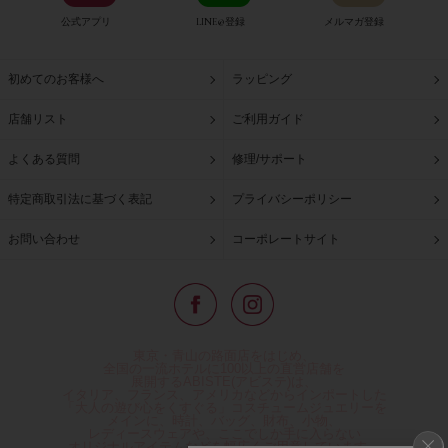
公式アプリ
LINE@登録
メルマガ登録
初めてのお客様へ
ラッピング
店舗リスト
ご利用ガイド
よくある質問
修理/サポート
特定商取引法に基づく表記
プライバシーポリシー
お問い合わせ
コーポレートサイト
東京・青山の路面店をはじめ、
全国の一流ホテルに100以上の直営店舗を
展開するABISTE(アビステ)は、
イタリア、フランス、アメリカなどからインポートした
「大人の遊び心をくすぐる」コスチュームジュエリーを
メインに、時計、バッグ、財布、小物、
レディースウェアや、ここでしか手に入らない
オリジナルアイテムなどを幅広くご用意しています。