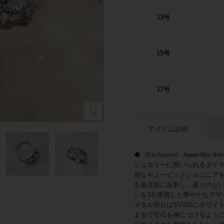
13号
15号
17号
アイテム説明
◆《Exclusive》Jewel-like Ite
ジュエリーに用いられるダイ
別なキュービックジルコニア
を最大限に反射し、曇りのな
ンを3石使用した華やかなデザ
メタル部分はSV925にホワ
まるで宝石を身につけるよう