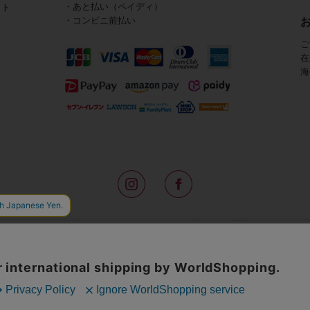
・あと払い（ペイディ）
イト
・コンビニ前払い
ご
在
海
路面店をはじめ全国の一流ホテルに100以上の直営店舗を展開するABISTE(
アメリカなどからインポートした「大人の遊び心をくすぐる」コスチューム
物、レディースウェアや、ここでしか手に入らないオリジナルアイテムなどを
イトでは、ネックレスやイヤリングをはじめとするアビステの幅広いアイテム
ランキングやテレビなどのメディア着用商品、雑誌掲載商品を紹介するコンテ
無料のギフトラッピングや独自のポイントなどのサービスをご提供。
インポートアクセサリーや時計、小物などで、お客様の日常をほんの少し豊
夢やときめきを与えられるよう願っています。
◆ギフトラッピング無料/11,000円以上のご注文で送料無料◆