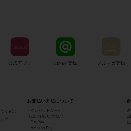
公式アプリ
LINE@登録
メルマガ登録
お支払い方法について
・クレジットカード
送
基づく表記
（1回/分割/リボ払い）
1
リシー
・PayPay
担
・Amazon Pay