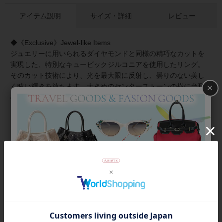
アイテム説明
サイズ・詳細
レビュー
◆《Exclusive》Jewel-like Items
ジュエリーに用いられるダイヤモンドと同様の精巧なカットを
実現した、特別なキュービックジルコニアを使用したリング。
そのカット技術により、光を最大限に反射し、曇りのない美し
×
く眩い輝きを放ちます。大きめのセンターストーンの横に台形
のストーンを配し、華やかかつスタイリッシュに。
メタル部分はSV925にホワイトゴールドコーティングを施して
います。
まるで宝石を身につけるように、でも、それよりももっと気軽
に楽しめる、日常に小さな贅沢をもたらしてくれコレクショ
ン。
商品番号
6260015