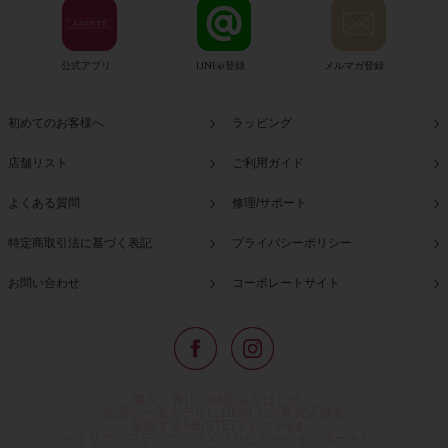
公式アプリ
LINE@登録
メルマガ登録
初めてのお客様へ
ラッピング
店舗リスト
ご利用ガイド
よくある質問
修理/サポート
特定商取引法に基づく表記
プライバシーポリシー
お問い合わせ
コーポレートサイト
東京・青山の路面店をはじめ、
全国の一流ホテルに100以上の直営店舗を
展開するABISTE(アビステ)は、
イタリア、フランス、アメリカなどからインポートした