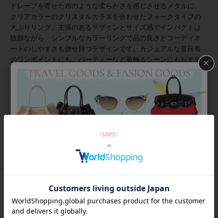
ドレープを寄せた布のような柔らかさを感じさせるメタルに、
クリアカラーのクリスタルガラスを合わせたフォークタイプの
大ぶりリング。主張のあるデザインとサイズ感でインパクトは
抜群ながら、シンプルなカラーリングで品の良さとコーディネ
ートのしやすさも併せ持つデザインです。カジュアルな普段着
のワンポイントにも、パーティーなど着飾るシーンにもおすす
×
め。洗練された個性を表現したい大人の装いに。
フリーサイズなのでお好きな指にお付けいただけます。ステム
部分をゆっくりと曲げてご調節ください。急激に強い力を加え
たり過度な開閉は破損に繋がりますのでお避けください。
商品番号
6251072
返品について