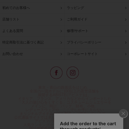
初めてのお客様へ
ラッピング
店舗リスト
ご利用ガイド
よくある質問
修理/サポート
特定商取引法に基づく表記
プライバシーポリシー
お問い合わせ
コーポレートサイト
東京・青山の路面店をはじめ、
全国の一流ホテルに100以上の直営店舗を
展開するABISTE(アビステ)は、
イタリア、フランス、アメリカなどからインポートした
「大人の遊び心をくすぐる」コスチュームジュエリーを
メインに、時計、バッグ、財布、小物、
レディースウェアや、ここでしか手に入らない
オリジナルアイテムなどを幅広くご用意しています。
公式通販サイトではネックレスやイヤリングをはじめとする
アビステの幅広い商品を取り揃え、
人気ランキングやテレビなどメディア着用商品、
雑誌掲載商品情報を紹介するコンテンツ、