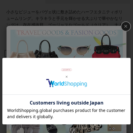
小さなビジューをパヴェ状に敷き詰めたハーフエタニティボリ
ュームリング。キラキラと手元を輝かせる大ぶりで華やかなリ
ングは、存在感抜群。ゴージャスなゴールド（クリア）、大人
×
カッコいいシルバー（ブラック）リングが、いつものコーディ
ネートを格上げしてくれます。
商品番号
6250018
返品について