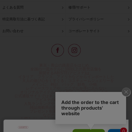
よくある質問
修理/サポート
特定商取引法に基づく表記
プライバシーポリシー
お問い合わせ
コーポレートサイト
東京・青山の路面店をはじめ、
全国の一流ホテルに100以上の直営店舗を
展開するABISTE(アビステ)は、
イタリア、フランス、アメリカなどからインポートした
「大人の遊び心をくすぐる」コスチュームジュエリーを
メインに、時計、バッグ、財布、小物、
レディースウェアや、ここでしか手に入らない
オリジナルアイテムなどを幅広くご用意しています。
公式通販サイトではネックレスやイヤリングをはじめとする
アビステの幅広い商品を取り揃え、
人気ランキングやテレビなどメディア着用商品、
雑誌掲載商品情報を紹介するコンテンツ、
プレゼント包装無料や独自のポイント還元
などのサービスをご提供。
心躍るインポートアクセサリーや時計、小物などで、
お客様の日常をほんの少し豊かにし、
夢やときめきを与えられるよう願っています。