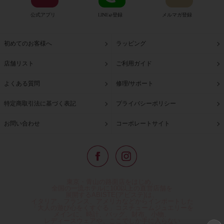
公式アプリ
LINE@登録
メルマガ登録
初めてのお客様へ
ラッピング
店舗リスト
ご利用ガイド
よくある質問
修理/サポート
特定商取引法に基づく表記
プライバシーポリシー
お問い合わせ
コーポレートサイト
東京・青山の路面店をはじめ、
全国の一流ホテルに100以上の直営店舗を
展開するABISTE(アビステ)は、
イタリア、フランス、アメリカなどからインポートした
「大人の遊び心をくすぐる」コスチュームジュエリーを
メインに、時計、バッグ、財布、小物、
レディースウェアや、ここでしか手に入らない