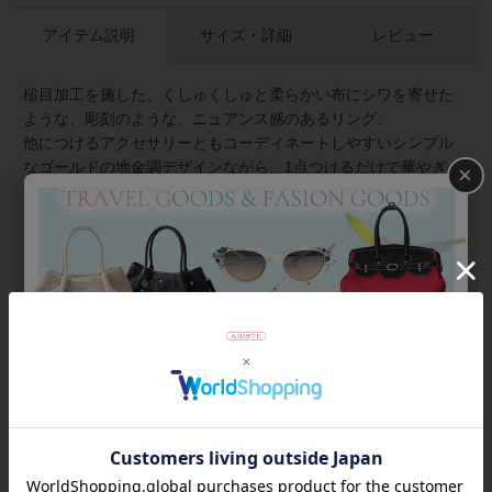
アイテム説明
サイズ・詳細
レビュー
槌目加工を施した、くしゅくしゅと柔らかい布にシワを寄せた
ような、彫刻のような、ニュアンス感のあるリング。
他につけるアクセサリーともコーディネートしやすいシンプル
なゴールドの地金調デザインながら、1点つけるだけで華やぎが
×
うまれる大ぶりサイズ。甘すぎないモードな雰囲気で装いをほ
んのり辛口に。
★雑誌掲載アイテム★
素敵なあの人4月号
商品番号
6250006