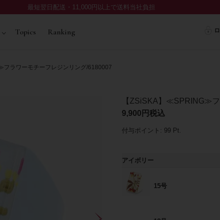
最短翌日配送・11,000円以上で送料当社負担
ロ
Topics
Ranking
NG≫フラワーモチーフレジンリング/6180007
【ZSiSKA】≪SPRING≫
9,900
税込
付与ポイント:
99
Pt.
アイボリー
15号