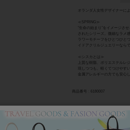
オランダ人女性デザイナーによる
≪SPRING≫
“生命の始まり”をイメージさ
されたシリーズ。微細なラメ
ラワーモチーフをひとつひと
イドアクリルジュエリーなら
≪シスカとは≫
上質な樹脂、ポリエステルレ
現しつつも、軽くてつけやす
金属アレルギーの方でも安心
商品番号
6180007
返品について