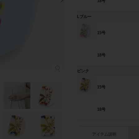
18号
Lブルー
15号
18号
ピンク
15号
18号
アイテム説明