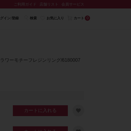
ご利用ガイド
店舗リスト
会員サービス
0
グイン/登録
検索
お気に入り
カート
フラワーモチーフレジンリング/6180007
カートに入れる