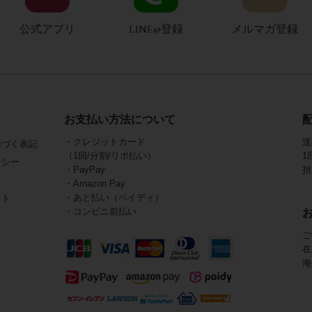
公式アプリ
LINE@登録
メルマガ登録
お支払い方法について
・クレジットカード
送
基づく表記
（1回/分割/リボ払い）
1
リシー
・PayPay
担
・Amazon Pay
・あと払い（ペイディ）
イト
・コンビニ前払い
ご
在
海