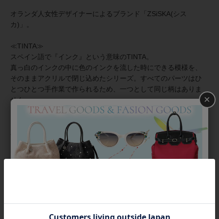
オランダ人女性デザイナーによるブランド「ZSiSKA(シス
カ)」。
≪TINTA≫
スペイン語で『インク』という意味のTINTA。
真っ白のインクの中に色のインクを流した時にできる模様を、
そのままアクリルで閉じ込めたシリーズ。すべてのパーツはひ
とつひとつ手作業で作られるため、一つとして同じ柄はありま
×
せん。
≪シスカとは≫
上質な樹脂、ポリエステルレジンの特性を活かし、ガラスのよ
うな質感を再現しつつも、軽くてつけやすいことで人気を博し
ています。
金属アレルギーの方でも安心してお使いいただけます。
商品番号
6170093