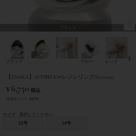
ブラック
ブラック
ブルー
レッド
【ZSiSKA】≪TINTA≫レジンリング/6170093
¥
6,750
税込
付与ポイント:
68
Pt.
サイズ
選択してください
12号
14号