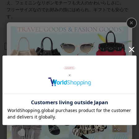
え、フェミニンなリボンモチーフも大人のかわいらしさに。
フリーサイズなのでお好みの指にはめられ、ギフトでも安心で
す。
×
商品番号
6150073
返品について
Category