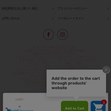
特定商取引法に基づく表記
プライバシーポリシー
お問い合わせ
コーポレートサイト
東京・青山の路面店をはじめ、
全国の一流ホテルに100以上の直営店舗を
展開するABISTE(アビステ)は、
イタリア、フランス、アメリカなどからインポートした
「大人の遊び心をくすぐる」コスチュームジュエリーを
メインに、時計、バッグ、財布、小物、
レディースウェアや、ここでしか手に入らない
オリジナルアイテムなどを幅広くご用意しています。
公式通販サイトではネックレスやイヤリングをはじめとする
アビステの幅広い商品を取り揃え、
人気ランキングやテレビなどメディア着用商品、
雑誌掲載商品情報を紹介するコンテンツ、
プレゼント包装無料や独自のポイント還元
などのサービスをご提供。
心躍るインポートアクセサリーや時計、小物などで、
お客様の日常をほんの少し豊かにし、
夢やときめきを与えられるよう願っています。
◆ギフトラッピング無料/11,000円以上のご注文で送料無料◆