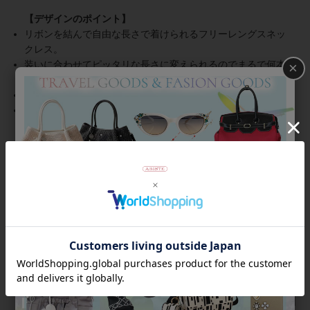
リボンを結んで自由な長さで着けられるフリーレングスネッ
クレス。
装いに合わせてピッタリな長さに変えられるのでまるで何本
×
もネックレスを持っているかのように楽しめます。
イタリアインポートらしい絶妙に洒落感が出るカラー。
肌に触れやすい部分に金属を使用していないので、金属アレ
ルギーの方も着けやすい。
※パーツの繋ぎには金属を使用しています。
商品番号
1260231
返品について