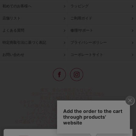
初めてのお客様へ
ラッピング
店舗リスト
ご利用ガイド
よくある質問
修理/サポート
特定商取引法に基づく表記
プライバシーポリシー
お問い合わせ
コーポレートサイト
東京・青山の路面店をはじめ、
全国の一流ホテルに100以上の直営店舗を
展開するABISTE(アビステ)は、
イタリア、フランス、アメリカなどからインポートした
「大人の遊び心をくすぐる」コスチュームジュエリーを
メインに、時計、バッグ、財布、小物、
レディースウェアや、ここでしか手に入らない
オリジナルアイテムなどを幅広くご用意しています。
公式通販サイトではネックレスやイヤリングをはじめとする
アビステの幅広い商品を取り揃え、
人気ランキングやテレビなどメディア着用商品、
雑誌掲載商品情報を紹介するコンテンツ、