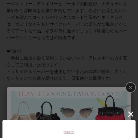
ージュエリー。アイボリーとゴールドの配色が、ナチュラルと
華やかな雰囲気を見事に融合しています。小さいお花と丸いビ
ーズを結んでコットンのワックスコードで留めたネックレス
は、大ぶりながらもリサイクルペーパーの柔らかな風合いがま
るでアートな一品。ギラギラし過ぎずしっくり馴染むのもペー
パージュエリーならではの特徴です。
■POINT
・素材に金属を全く使用していないので、アレルギーの方も安
心してご利用いただけます。
・リサイクルペーパーを使用しているため非常に軽量。大ぶり
なデザインでも肩が凝りにくく、日常使いに最適です。
×
■お取り扱いについて
・リサイクルペーパーのため、水濡れにはお気をつけくださ
い。
・落下や、強く引っ張ったりすると破損の原因になります。
【お手入れ】汚れた場合は、水拭きではなく、乾いたやわらか
い布で優しく拭き取ってください。