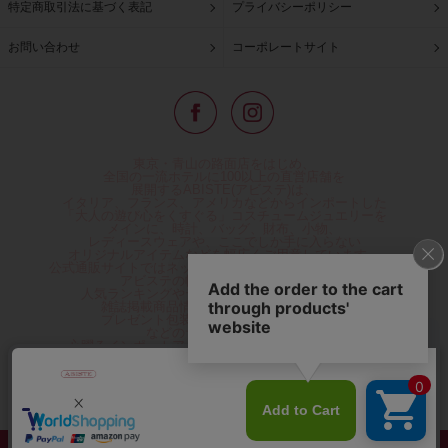
特定商取引法に基づく表記
プライバシーポリシー
お問い合わせ
コーポレートサイト
東京・青山の路面店をはじめ、
全国の一流ホテルに100以上の直営店舗を
展開するABISTE(アビステ)は、
イタリア、フランス、アメリカなどからインポートした
「大人の遊び心をくすぐる」コスチュームジュエリーを
メインに、時計、バッグ、財布、小物、
レディースウェアや、ここでしか手に入らない
オリジナルアイテムなどを幅広くご用意しています。
公式通販サイトではネックレスやイヤリングをはじめとする
アビステの幅広い商品を取り揃え、
人気ランキングやテレビなどメディア着用商品、
雑誌掲載商品情報を紹介するコンテンツ、
プレゼント包装無料や独自のポイント還元
などのサービスをご提供。
心躍るインポートアクセサリーや時計、小物などで、
お客様の日常をほんの少し豊かにし、
夢やときめきを与えられるよう願っています。
◆ギフトラッピング無料/11,000円以上のご注文で送料無料◆
©ABISTE WEB SHOP