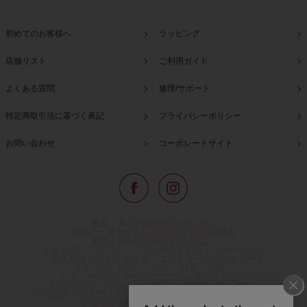
初めてのお客様へ
ラッピング
店舗リスト
ご利用ガイド
よくある質問
修理/サポート
特定商取引法に基づく表記
プライバシーポリシー
お問い合わせ
コーポレートサイト
東京・青山の路面店をはじめ、
全国の一流ホテルに100以上の直営店舗を
展開するABISTE(アビステ)は、
イタリア、フランス、アメリカなどからインポートした
「大人の遊び心をくすぐる」コスチュームジュエリーを
メインに、時計、バッグ、財布、小物、
レディースウェアや、ここでしか手に入らない
オリジナルアイテムなどを幅広くご用意しています。
公式通販サイトではネックレスやイヤリングをはじめとする
アビステの幅広い商品を取り揃え、