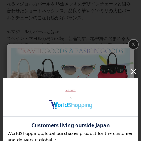
れるマジョルカパールを18金メッキのデザインチェーンと組み
合わせたショートネックレス。品良く華やぐ10ミリの大粒パー
ルとチェーンのこなれ感が好バランス。
≪マジョルカパールとは≫
スペイン・マヨルカ島の伝統工芸品です。地中海に含まれる天
×
然成分を素材に、幾重にもパールエッセンスを塗り重ね、人工
でありながらも、天然真珠さながらの内側から輝くような光
沢・色合い・巻の厚みを再現。天然真珠よりも傷が付きにく
く、汗や化粧水による品質変化が少ないため扱いやすく、気軽
に装えるのもマジョルカパールの魅力です。
商品番号
1260031
返品について