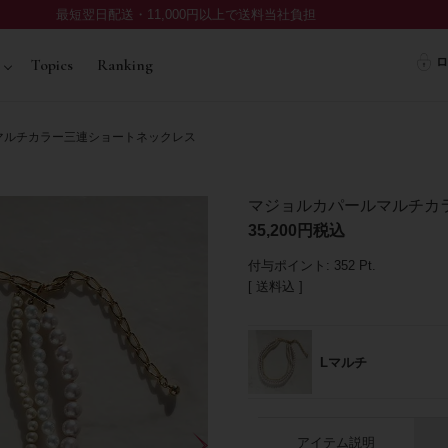
最短翌日配送・11,000円以上で送料当社負担
ロ
Topics
Ranking
マルチカラー三連ショートネックレス
マジョルカパールマルチカ
35,200
税込
付与ポイント:
352
Pt.
送料込
Lマルチ
アイテム説明