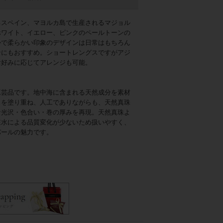
るスペイン、マヨルカ島で生産されるマジョル
ホワイト、イエロー、ピンクのペールトーンの
かで柔らかい印象のデザインは日常はもちろん
ンにもおすすめ。ショートレングスですがアジ
お好みに応じてアレンジも可能。
工芸品です。地中海に含まれる天然成分を素材
スを塗り重ね、人工でありながらも、天然真珠
な光沢・色合い・巻の厚みを再現。天然真珠よ
粧水による品質変化が少ないため扱いやすく、
パールの魅力です。