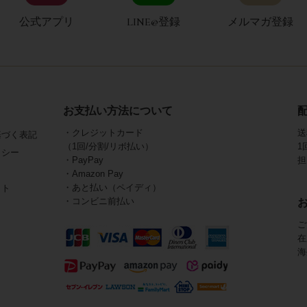
公式アプリ
LINE@登録
メルマガ登録
お支払い方法について
・クレジットカード
送
基づく表記
（1回/分割/リボ払い）
1
リシー
・PayPay
担
・Amazon Pay
・あと払い（ペイディ）
イト
・コンビニ前払い
ご
在
海