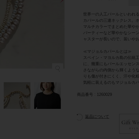
世界一の人工パールといわれ
カパールの三連ネックレス。
マルチカラーでまとめた華や
パーティーなど華やかなシー
ャスターが長いので、装いや
≪マジョルカパールとは≫
スペイン・マヨルカ島の伝統
に、幾重にもパールエッセン
さながらの内側から輝くよう
りも傷が付きにくく、汗や化
気軽に装えるのもマジョルカ
商品番号
1260029
返品について