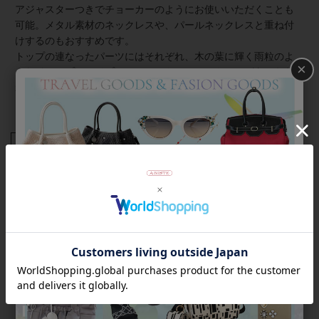
アジャスターつきでチョーカーのようにお使いいただくことも
可能。メタル素材のネックレスや、パールネックレスと重ね付
けするのもおすすめです。
トップの連なったパーツにはそれぞれ、木の葉に輝く雨粒のよ
×
うなドロップシェイプのアメジストカラーストーンがあしらわ
れています。洗練された個性を表現したい大人のおしゃれにぴ
ったりなネックレスです。
商品番号
1251102
返品について