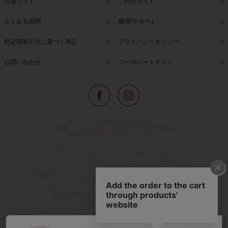
店舗リスト
ご利用ガイド
よくある質問
修理/サポート
特定商取引法に基づく表記
プライバシーポリシー
お問い合わせ
コーポレートサイト
東京・青山の路面店をはじめ、
全国の一流ホテルに100以上の直営店舗を
展開するABISTE(アビステ)は、
イタリア、フランス、アメリカなどからインポートした
「大人の遊び心をくすぐる」コスチュームジュエリーを
メインに、時計、バッグ、財布、小物、
レディースウェアや、ここでしか手に入らない
オリジナルアイテムなどを幅広くご用意しています。
公式通販サイトではネックレスやイヤリングをはじめとする
アビステの幅広い商品を取り揃え、
人気ランキングやテレビなどメディア着用商品、
雑誌掲載商品情報を紹介するコンテンツ、
プレゼント包装無料や独自のポイント還元
などのサービスをご提供。
心躍るインポートアクセサリーや時計、小物などで、
お客様の日常をほんの少し豊かにし、
夢やときめきを与えられるよう願っています。