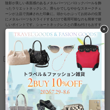
陰影が美しい表面感のあるメタルパーツにバロックパールを飾
ったラリエットネックレス。滑らかでしなやかなスネークチェ
ーンが上品で洗練された印象に。頭からかぶってお好みの位置
にメタルパーツをスライドするだけで着用可能なのも簡単で嬉
しいポイントです。ショートネックレスとの重ね付けもおすす
×
め。
普段着からフォーマルなワンピース・ドレスまで幅広い洋服に
マッチする、品よく個性を表現したい大人のおしゃれにぴった
りなネックレスです。
商品番号
1251094
返品について