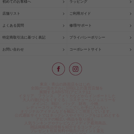
初めてのお客様へ
ラッピング
店舗リスト
ご利用ガイド
よくある質問
修理/サポート
特定商取引法に基づく表記
プライバシーポリシー
お問い合わせ
コーポレートサイト
東京・青山の路面店をはじめ、
全国の一流ホテルに100以上の直営店舗を
展開するABISTE(アビステ)は、
イタリア、フランス、アメリカなどからインポートした
「大人の遊び心をくすぐる」コスチュームジュエリーを
メインに、時計、バッグ、財布、小物、
レディースウェアや、ここでしか手に入らない
オリジナルアイテムなどを幅広くご用意しています。
公式通販サイトではネックレスやイヤリングをはじめとする
アビステの幅広い商品を取り揃え、
人気ランキングやテレビなどメディア着用商品、
雑誌掲載商品情報を紹介するコンテンツ、
プレゼント包装無料や独自のポイント還元