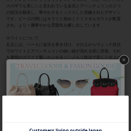
スの中でも美しいと言われている金箔とアベンチュリンの２つ
の技法を駆使し、華やかさをミックスした洗練されたデザイン
です。ビーズの間にはキラリと煌めくクリスタルガラスが配置
され、より一層華やかな雰囲気を醸し出しています。
ホワイトについて
丸玉には、ベースに金箔を巻き付け、その上からヴェッテ技法
でホワイトとアベンチュリンの細い線が流れる様に溶着。それ
を透明のガラスで覆いかぶせるソンメルソ技法で美しく仕上げ
×
ています。 ベネチアガラスの中でも、ベージュ色が主役となっ
ている作品は、市場でも目にするチャンスは少なく希少。
レッドについて
ベネチアの赤は、とても貴重な色。その理由は、赤は外気温・
湿度・などに影響を受けやすく、今日と明日作る赤は一定では
ないと言われるほどデリケートな色のため。 丸玉には、ベース
は白と金箔を巻き付けて、その上からヴェッテ技法で赤とアベ
ンチュリンの細い線が流れる様に溶着。それを透明のガラスで
覆いかぶせるソンメルソ技法で美しく仕上げています。