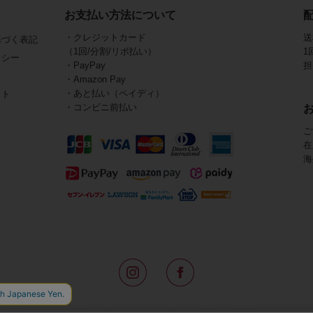
お支払い方法について
・クレジットカード
送
基づく表記
（1回/分割/リボ払い）
1
リシー
・PayPay
担
・Amazon Pay
・あと払い（ペイディ）
イト
・コンビニ前払い
ご
在
海