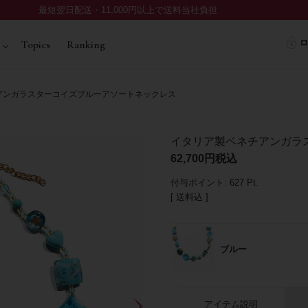
最短翌日配送・11,000円以上で送料当社負担
ロ
Topics
Ranking
アンガラスターコイズブルーアソートネックレス
イタリア製ベネチアンガラ
62,700
税込
付与ポイント:
627
Pt.
送料込
ブルー
アイテム説明