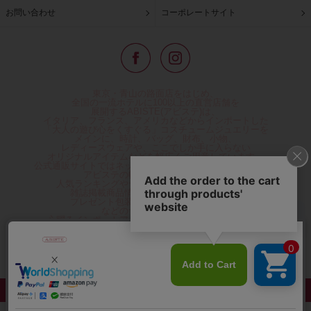
お問い合わせ
コーポレートサイト
東京・青山の路面店をはじめ、
全国の一流ホテルに100以上の直営店舗を
展開するABISTE(アビステ)は、
イタリア、フランス、アメリカなどからインポートした
「大人の遊び心をくすぐる」コスチュームジュエリーを
メインに、時計、バッグ、財布、小物、
レディースウェアや、ここでしか手に入らない
オリジナルアイテムなどを幅広くご用意しています。
公式通販サイトではネックレスやイヤリングをはじめとする
アビステの幅広い商品を取り揃え、
人気ランキングやテレビなどメディア着用商品、
雑誌掲載商品情報を紹介するコンテンツ、
プレゼント包装無料や独自のポイント還元
などのサービスをご提供。
心躍るインポートアクセサリーや時計、小物などで、
お客様の日常をほんの少し豊かにし、
夢やときめきを与えられるよう願っています。
◆ギフトラッピング無料/11,000円以上のご注文で送料無料◆
©ABISTE WEB SHOP