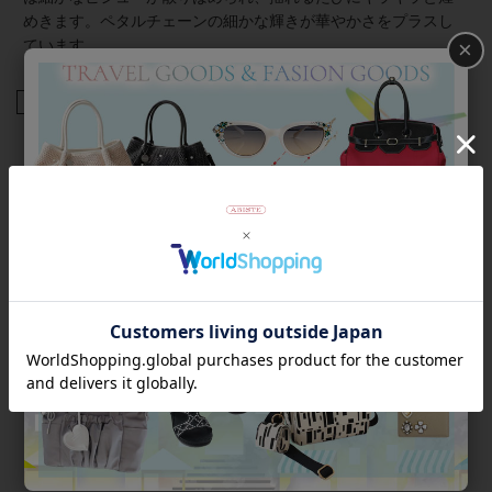
めきます。ペタルチェーンの細かな輝きが華やかさをプラスし
×
ています。
商品番号
1250216
返品について
Category
アイテムカテゴリー