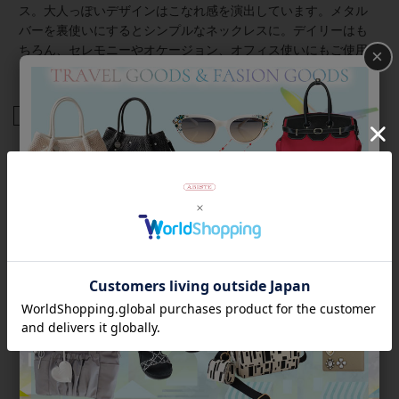
ス。大人っぽいデザインはこなれ感を演出しています。メタル
バーを裏使いにするとシンプルなネックレスに。デイリーはも
ちろん、セレモニーやオケージョン、オフィス使いにもご使用
×
いただけます。 留め具はマグネット式のため着脱がスムーズ。
商品番号
1250206
返品について
Category