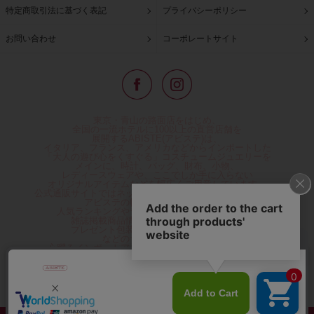
特定商取引法に基づく表記
プライバシーポリシー
お問い合わせ
コーポレートサイト
東京・青山の路面店をはじめ、
全国の一流ホテルに100以上の直営店舗を
展開するABISTE(アビステ)は、
イタリア、フランス、アメリカなどからインポートした
「大人の遊び心をくすぐる」コスチュームジュエリーを
メインに、時計、バッグ、財布、小物、
レディースウェアや、ここでしか手に入らない
オリジナルアイテムなどを幅広くご用意しています。
公式通販サイトではネックレスやイヤリングをはじめとする
アビステの幅広い商品を取り揃え、
人気ランキングやテレビなどメディア着用商品、
雑誌掲載商品情報を紹介するコンテンツ、
プレゼント包装無料や独自のポイント還元
などのサービスをご提供。
心躍るインポートアクセサリーや時計、小物などで、
お客様の日常をほんの少し豊かにし、
夢やときめきを与えられるよう願っています。
◆ギフトラッピング無料/11,000円以上のご注文で送料無料◆