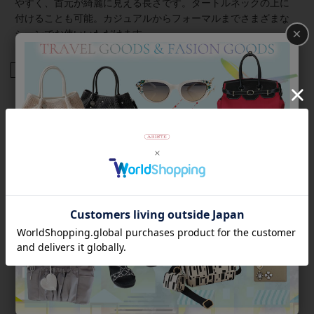
やすく、首元が綺麗に見える長さです。タートルネックの上に
付けることも可能。カジュアルからフォーマルまでさまざまな
×
シーンでお使いいただけます。
商品番号
1250111
返品について
Category
アイテムカテゴリー