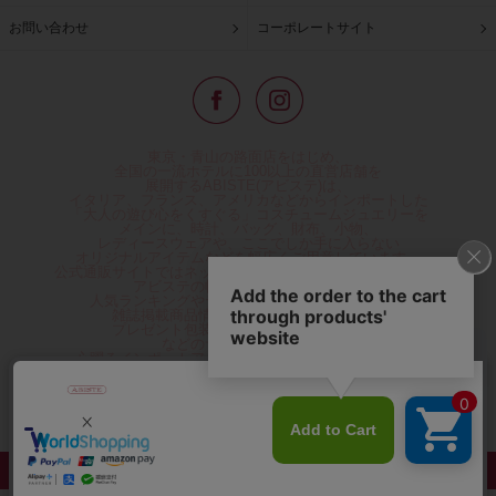
お問い合わせ
コーポレートサイト
東京・青山の路面店をはじめ、
全国の一流ホテルに100以上の直営店舗を
展開するABISTE(アビステ)は、
イタリア、フランス、アメリカなどからインポートした
「大人の遊び心をくすぐる」コスチュームジュエリーを
メインに、時計、バッグ、財布、小物、
レディースウェアや、ここでしか手に入らない
オリジナルアイテムなどを幅広くご用意しています。
公式通販サイトではネックレスやイヤリングをはじめとする
アビステの幅広い商品を取り揃え、
人気ランキングやテレビなどメディア着用商品、
雑誌掲載商品情報を紹介するコンテンツ、
プレゼント包装無料や独自のポイント還元
などのサービスをご提供。
心躍るインポートアクセサリーや時計、小物などで、
お客様の日常をほんの少し豊かにし、
夢やときめきを与えられるよう願っています。
◆ギフトラッピング無料/11,000円以上のご注文で送料無料◆
©ABISTE WEB SHOP