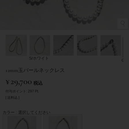
S/ホワイト
G/
12mm玉パールネックレス
¥
29,700
税込
付与ポイント:
297
Pt.
送料込
カラー
選択してください