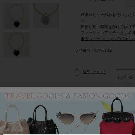
表情豊かな天然石を使用した
ス。
自然が長い時間をかけて作り
ファッションアイテムとして
◆各ストーンについての詳し
商品番号
1240218G
返品について