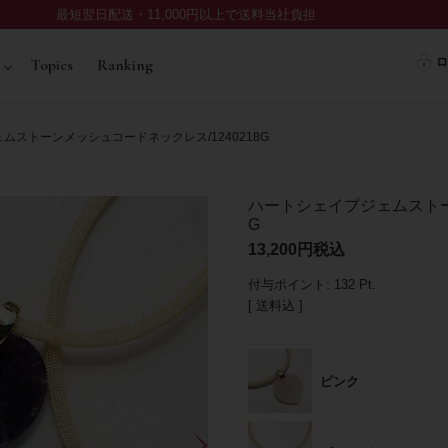
最短翌日配送・11,000円以上で送料当社負担
ロ
Topics
Ranking
ムストーンメッシュコードネックレス/1240218G
ハートシェイプジェムストーン
G
13,200
税込
付与ポイント:
132
Pt.
送料込
ピンク