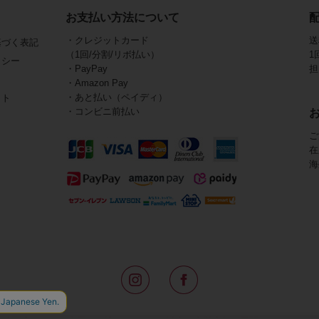
お支払い方法について
・クレジットカード
送
基づく表記
（1回/分割/リボ払い）
1
リシー
・PayPay
担
・Amazon Pay
・あと払い（ペイディ）
イト
・コンビニ前払い
ご
在
海