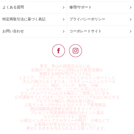
よくある質問
修理/サポート
特定商取引法に基づく表記
プライバシーポリシー
お問い合わせ
コーポレートサイト
東京・青山の路面店をはじめ、
全国の一流ホテルに100以上の直営店舗を
展開するABISTE(アビステ)は、
イタリア、フランス、アメリカなどからインポートした
「大人の遊び心をくすぐる」コスチュームジュエリーを
メインに、時計、バッグ、財布、小物、
レディースウェアや、ここでしか手に入らない
オリジナルアイテムなどを幅広くご用意しています。
公式通販サイトではネックレスやイヤリングをはじめとする
アビステの幅広い商品を取り揃え、
人気ランキングやテレビなどメディア着用商品、
雑誌掲載商品情報を紹介するコンテンツ、
プレゼント包装無料や独自のポイント還元
などのサービスをご提供。
心躍るインポートアクセサリーや時計、小物などで、
お客様の日常をほんの少し豊かにし、
夢やときめきを与えられるよう願っています。