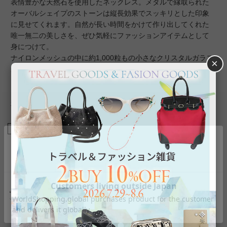
表情豊かな天然石を使用したネックレス。メタルで縁取られた
オーバルシェイプのストーンは縦長効果でスッキリとした印象
に見せてくれます。自然が長い時間をかけて作り出してくれた
唯一無二の美しさを、ぜひ気軽にファッションアイテムとして
身につけて。
ナイロンメッシュの中に約1,000粒もの小さなクリスタルガラス
×
が入ったコードは動くたびにキラキラとした細やかな輝きを放
ち、首元に華やぎをプラスしてくれます。
◆各ストーンについての詳しいご紹介はこちら
商品番号
1240074
返品について