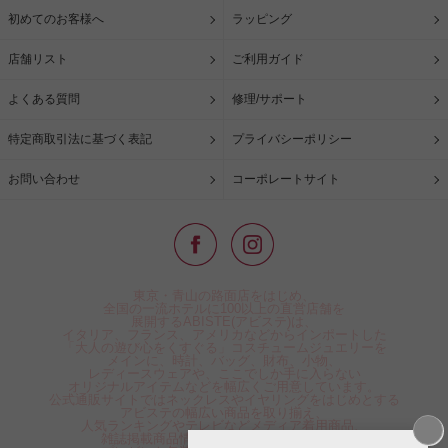
初めてのお客様へ
ラッピング
店舗リスト
ご利用ガイド
よくある質問
修理/サポート
特定商取引法に基づく表記
プライバシーポリシー
お問い合わせ
コーポレートサイト
東京・青山の路面店をはじめ、
全国の一流ホテルに100以上の直営店舗を
展開するABISTE(アビステ)は、
イタリア、フランス、アメリカなどからインポートした
「大人の遊び心をくすぐる」コスチュームジュエリーを
メインに、時計、バッグ、財布、小物、
レディースウェアや、ここでしか手に入らない
オリジナルアイテムなどを幅広くご用意しています。
公式通販サイトではネックレスやイヤリングをはじめとする
アビステの幅広い商品を取り揃え、
人気ランキングやテレビなどメディア着用商品、
雑誌掲載商品情報を紹介するコンテンツ、