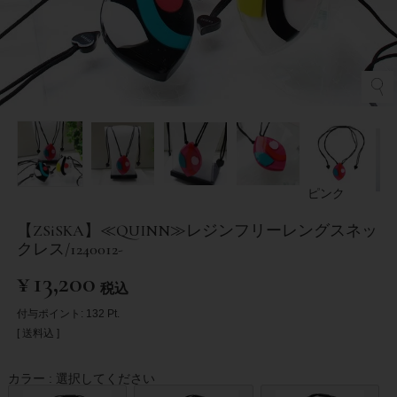
ピンク
【ZSiSKA】≪QUINN≫レジンフリーレングスネッ
クレス/1240012-
¥
13,200
税込
付与ポイント:
132
Pt.
送料込
カラー
選択してください