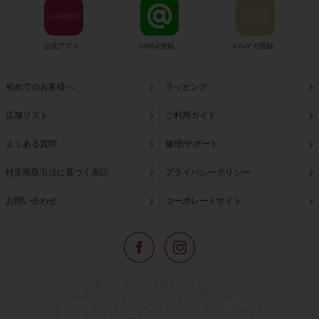
公式アプリ
LINE@登録
メルマガ登録
初めてのお客様へ
ラッピング
店舗リスト
ご利用ガイド
よくある質問
修理/サポート
特定商取引法に基づく表記
プライバシーポリシー
お問い合わせ
コーポレートサイト
東京・青山の路面店をはじめ、
全国の一流ホテルに100以上の直営店舗を
展開するABISTE(アビステ)は、
イタリア、フランス、アメリカなどからインポートした