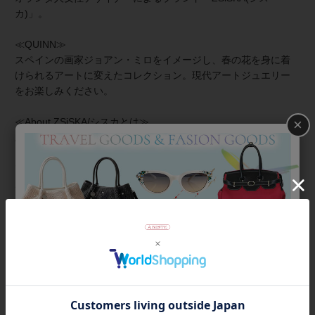
カ)」。
≪QUINN≫
スペインの画家ジョアン・ミロをイメージし、春の花を身に着
けられるアートに変えたコレクション。現代アートジュエリー
をお楽しみください。
×
≪About ZSiSKA/シスカとは≫
上質な樹脂、ポリエステルレジンの特性を活かし、ガラスのよ
うな質感を再現しつつも、軽くてつけやすいことで人気を博し
ています。肌に触れる部分に金属を使用していないため、アレ
ルギーの方でも安心してお使いいただけます。
◆シスカについて・コレクション一覧は
＞こちら
商品番号
1240012