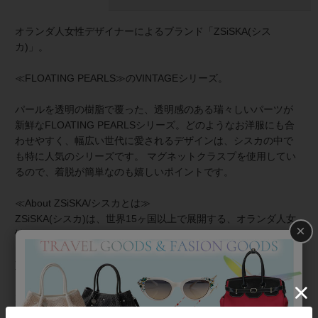
オランダ人女性デザイナーによるブランド「ZSiSKA(シス
カ)」。
≪FLOATING PEARLS≫のVINTAGEシリーズ。
パールを透明の樹脂で覆った、透明感のある瑞々しいパーツが
新鮮なFLOATING PEARLSシリーズ。どのようなお洋服にも合
わせやすく、幅広い世代に愛されるデザインは、シスカの中で
も特に人気のシリーズです。 マグネットクラスプを使用してい
るので、着脱が簡単なのも嬉しいポイントです。
≪About ZSiSKA/シスカとは≫
ZSiSKA(シスカ)は、世界15ヶ国以上で展開する、オランダ人女
×
性デザイナーによるポリエステルレジンを使用したアクセサリ
ーブランド。ひとつひとつのパーツの作成から、着色、磨きに
至るまで、そのほとんどをタイの自社工場でハンドメイドで行
っているこだわりのジュエリーブランドです。ガラスのような
質感を再現しつつも、軽くてつけやすいことで人気を博してい
ます。 色鮮やかな色彩と、シーズンごとに発表される個性的な