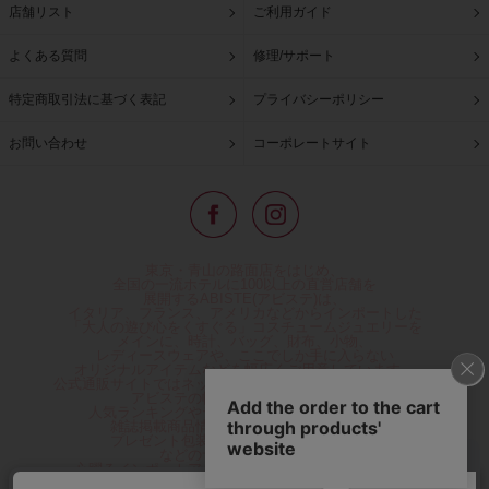
店舗リスト
ご利用ガイド
よくある質問
修理/サポート
特定商取引法に基づく表記
プライバシーポリシー
お問い合わせ
コーポレートサイト
東京・青山の路面店をはじめ、
全国の一流ホテルに100以上の直営店舗を
展開するABISTE(アビステ)は、
イタリア、フランス、アメリカなどからインポートした
「大人の遊び心をくすぐる」コスチュームジュエリーを
メインに、時計、バッグ、財布、小物、
レディースウェアや、ここでしか手に入らない
オリジナルアイテムなどを幅広くご用意しています。
公式通販サイトではネックレスやイヤリングをはじめとする
アビステの幅広い商品を取り揃え、
人気ランキングやテレビなどメディア着用商品、
雑誌掲載商品情報を紹介するコンテンツ、
プレゼント包装無料や独自のポイント還元
などのサービスをご提供。
心躍るインポートアクセサリーや時計、小物などで、
お客様の日常をほんの少し豊かにし、