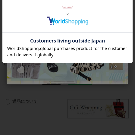
モチーフ で時に遊び心のあるデザインを豊富に取り揃えていま
す。
◆シスカについて・コレクション一覧は
＞こちら
★雑誌掲載アイテム★
素敵なあの人10月号
商品番号
1231136
返品について