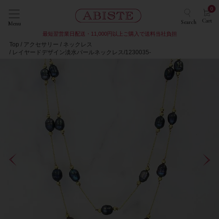
0
Cart
Search
Menu
最短翌営業日配送・11,000円以上ご購入で送料当社負担
Top
アクセサリー
ネックレス
レイヤードデザイン淡水パールネックレス/1230035-