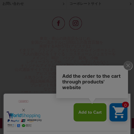
お問い合わせ
コーポレートサイト
東京・青山の路面店をはじめ、
全国の一流ホテルに100以上の直営店舗を
展開するABISTE(アビステ)は、
イタリア、フランス、アメリカなどからインポートした
「大人の遊び心をくすぐる」コスチュームジュエリーを
メインに、時計、バッグ、財布、小物、
レディースウェアや、ここでしか手に入らない
オリジナルアイテムなどを幅広くご用意しています。
公式通販サイトではネックレスやイヤリングをはじめとする
アビステの幅広い商品を取り揃え、
人気ランキングやテレビなどメディア着用商品、
雑誌掲載商品情報を紹介するコンテンツ、
プレゼント包装無料や独自のポイント還元
などのサービスをご提供。
心躍るインポートアクセサリーや時計、小物などで、
お客様の日常をほんの少し豊かにし、
夢やときめきを与えられるよう願っています。
◆ギフトラッピング無料/11,000円以上のご注文で送料無料◆
©ABISTE WEB SHOP