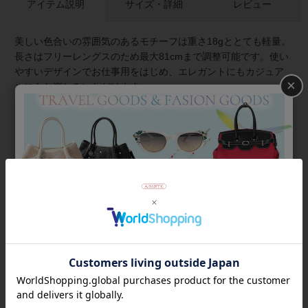
アイテム説明
サイズ・詳細
レビュー
美しい色合いの雰囲気のあるモチーフは重さ18gととても軽量。
長さはフリーレングスのため最大81cmまで調整可能です。使い
やすいデザインでお仕事用をはじめ、エレガントにもカジュア
×
ルにもお楽しみいただけます。
★雑誌掲載アイテム★
GINGER9月号
商品番号
1221009
返品について