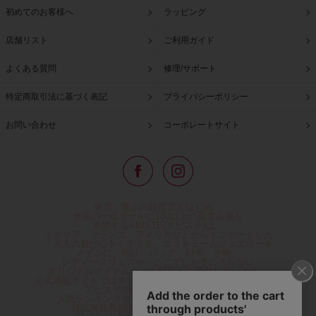
初めてのお客様へ
ラッピング
店舗リスト
ご利用ガイド
よくある質問
修理/サポート
特定商取引法に基づく表記
プライバシーポリシー
お問い合わせ
コーポレートサイト
東京・青山の路面店をはじめ、
全国の一流ホテルに100以上の直営店舗を
展開するABISTE(アビステ)は、
イタリア、フランス、アメリカなどからインポートした
「大人の遊び心をくすぐる」コスチュームジュエリーを
メインに、時計、バッグ、財布、小物、
レディースウェアや、ここでしか手に入らない
オリジナルアイテムなどを幅広くご用意しています。
公式通販サイトではネックレスやイヤリングをはじめとする
アビステの幅広い商品を取り揃え、
人気ランキングやテレビなどメディア着用商品、
雑誌掲載商品情報を紹介するコンテンツ、