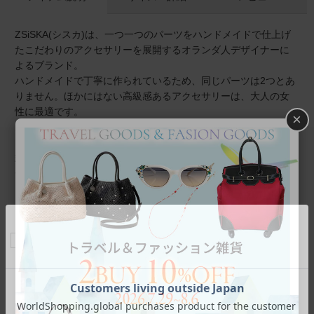
ZSiSKA(シスカ)は、一つ一つのパーツをハンドメイドで仕上げ
たこだわりのアクセサリーを展開するオランダ人デザイナーに
よるブランド。
ハンドメイドで丁寧に作られているため、同じパーツは2つとあ
りません。ほかにはない高級感あるアクセサリーは、大人の女
性に最適です。
×
大きな存在感とホワイトとブラックのストライプがスタイリッ
シュでシンプルなお洋服にお楽しみいただけます。マグネット
式なので取り外しも簡単です。
金属アレルギーの方でも安心してご利用いただけます。
商品番号
1160068