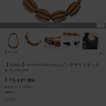
オレンジ
オレンジ
レ
【ZSiSKA】≪BAIADERA≫レジンデザインネック
レス/1160068
¥
19,440
税込
付与ポイント:
194
Pt.
送料込