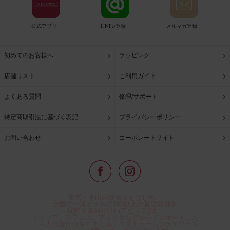
公式アプリ
LINE@登録
メルマガ登録
初めてのお客様へ
ラッピング
店舗リスト
ご利用ガイド
よくある質問
修理/サポート
特定商取引法に基づく表記
プライバシーポリシー
お問い合わせ
コーポレートサイト
東京・青山の路面店をはじめ、
全国の一流ホテルに100以上の直営店舗を
展開するABISTE(アビステ)は、
イタリア、フランス、アメリカなどからインポートした
「大人の遊び心をくすぐる」コスチュームジュエリーを