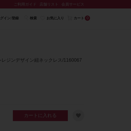
ご利用ガイド
店舗リスト
会員サービス
0
グイン/登録
検索
お気に入り
カート
A≫レジンデザイン紐ネックレス/1160067
カートに入れる