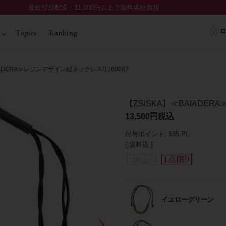
最短翌日配送・11,000円以上で送料当社負担
ロ
Topics
Ranking
IADERA≫レジンデザイン紐ネックレス/1160067
【ZSiSKA】≪BAIADER
13,500
税込
付与ポイント:
135
Pt.
送料込
イエローグリーン