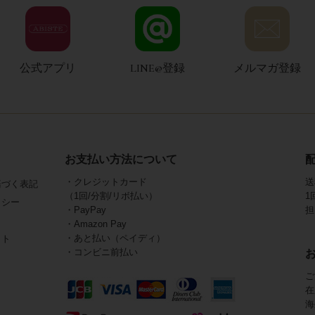
公式アプリ
LINE@登録
メルマガ登録
お支払い方法について
・クレジットカード
送
基づく表記
（1回/分割/リボ払い）
1
リシー
・PayPay
担
・Amazon Pay
・あと払い（ペイディ）
イト
・コンビニ前払い
ご
在
海