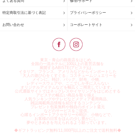
よくある質問
修理/サポート
特定商取引法に基づく表記
プライバシーポリシー
お問い合わせ
コーポレートサイト
東京・青山の路面店をはじめ、
全国の一流ホテルに100以上の直営店舗を
展開するABISTE(アビステ)は、
イタリア、フランス、アメリカなどからインポートした
「大人の遊び心をくすぐる」コスチュームジュエリーを
メインに、時計、バッグ、財布、小物、
レディースウェアや、ここでしか手に入らない
オリジナルアイテムなどを幅広くご用意しています。
公式通販サイトではネックレスやイヤリングをはじめとする
アビステの幅広い商品を取り揃え、
人気ランキングやテレビなどメディア着用商品、
雑誌掲載商品情報を紹介するコンテンツ、
プレゼント包装無料や独自のポイント還元
などのサービスをご提供。
心躍るインポートアクセサリーや時計、小物などで、
お客様の日常をほんの少し豊かにし、
夢やときめきを与えられるよう願っています。
◆ギフトラッピング無料/11,000円以上のご注文で送料無料◆