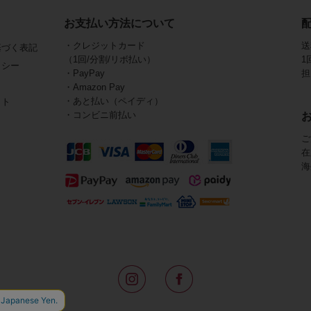
お支払い方法について
・クレジットカード
送
基づく表記
（1回/分割/リボ払い）
1
リシー
・PayPay
担
・Amazon Pay
・あと払い（ペイディ）
イト
・コンビニ前払い
ご
在
海