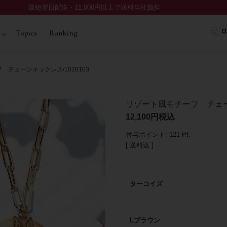
最短翌日配送・11,000円以上で送料当社負担
ロ
Topics
Ranking
チェーンネックレス/1020103
リゾート風モチーフ チェーン
12,100
税込
付与ポイント:
121
Pt.
送料込
ターコイズ
Lブラウン