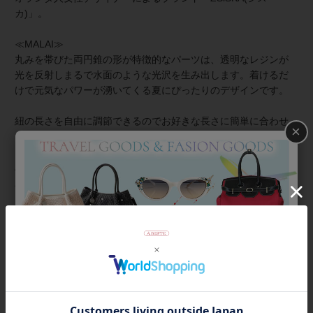
カ)」。
≪MALAI≫
丸みを帯びた両円錐の形が特徴的なパーツは、透明なレジンが
光を反射しまるで水面のような光沢を生み出します。着けるだ
けで元気なパワーが湧いてくる夏にぴったりのデザインです。
紐の長さを自由に調節できるのでお好きな長さに簡単に合わせ
×
ていただけます。
About ZSiSKA/シスカとは
上質な樹脂、ポリエステルレジンの特性を活かし、ガラスのよ
うな質感を再現しつつも、軽くてつけやすいことで人気を博し
ています。金属アレルギーの方でも安心してお使いいただけま
す。
商品番号
1020079