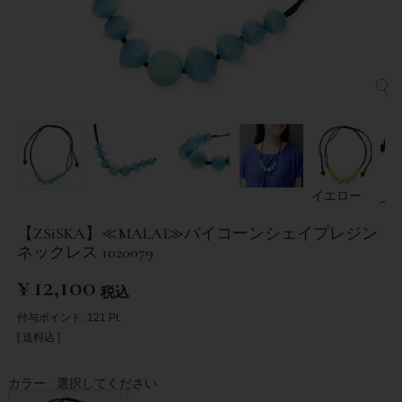
イエロー
イ
【ZSiSKA】≪MALAI≫バイコーンシェイプレジン
ネックレス 1020079
¥
12,100
税込
付与ポイント:
121
Pt.
送料込
カラー
選択してください