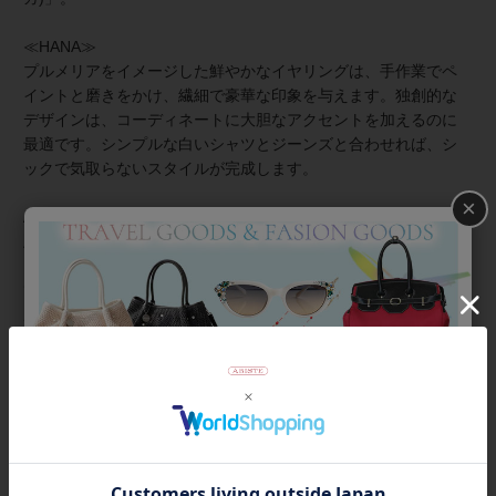
≪HANA≫
プルメリアをイメージした鮮やかなイヤリングは、手作業でペ
イントと磨きをかけ、繊細で豪華な印象を与えます。独創的な
デザインは、コーディネートに大胆なアクセントを加えるのに
最適です。シンプルな白いシャツとジーンズと合わせれば、シ
ックで気取らないスタイルが完成します。
×
About ZSiSKA/シスカとは
上質な樹脂、ポリエステルレジンの特性を活かし、ガラスのよ
うな質感を再現しつつも、軽くてつけやすいことで人気を博し
ています。肌に触れる部分に金属を使用していないため、アレ
ルギーの方でも安心してお使いいただけます。
◆シスカについて・コレクション一覧は
＞こちら
商品番号
3260051