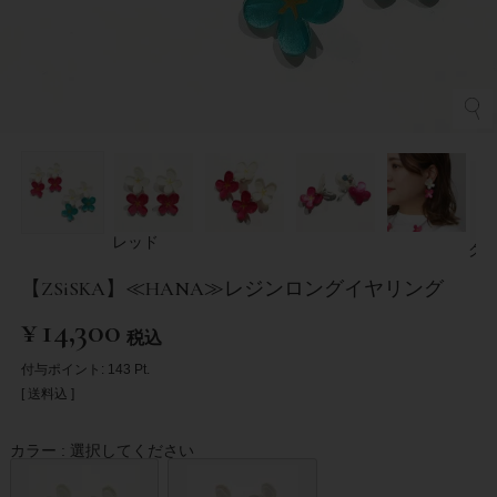
レッド
グ
【ZSiSKA】≪HANA≫レジンロングイヤリング
¥
14,300
税込
付与ポイント:
143
Pt.
送料込
カラー
選択してください