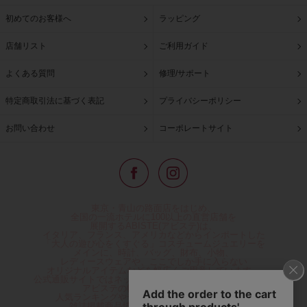
初めてのお客様へ
ラッピング
店舗リスト
ご利用ガイド
よくある質問
修理/サポート
特定商取引法に基づく表記
プライバシーポリシー
お問い合わせ
コーポレートサイト
東京・青山の路面店をはじめ、
全国の一流ホテルに100以上の直営店舗を
展開するABISTE(アビステ)は、
イタリア、フランス、アメリカなどからインポートした
「大人の遊び心をくすぐる」コスチュームジュエリーを
メインに、時計、バッグ、財布、小物、
レディースウェアや、ここでしか手に入らない
オリジナルアイテムなどを幅広くご用意しています。
公式通販サイトではネックレスやイヤリングをはじめとする
アビステの幅広い商品を取り揃え、
人気ランキングやテレビなどメディア着用商品、
雑誌掲載商品情報を紹介するコンテンツ、