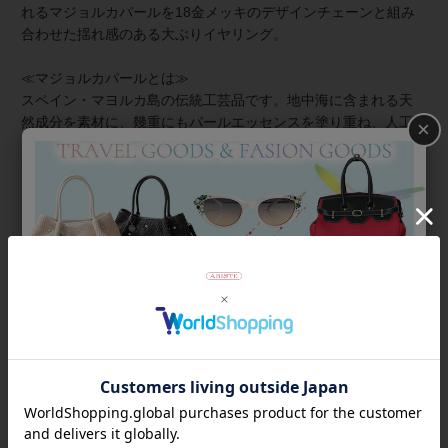
れるマジョルカパールを18金メッキのデザインチェーンと組み
合わせた揺れ感のある大ぶりイヤリング。
≪マジョルカパールとは≫
スペイン・マヨルカ島の伝統工芸品です。地中海に含まれる天
然成分を素材に、幾重にもパールエッセンスを塗り重ね、人工
×
でありながらも、天然真珠さながらの内側から輝くような光
沢・色合い・巻の厚みを再現。天然真珠よりも傷が付きにく
く、汗や化粧水による品質変化が少ないため扱いやすく、気軽
に装えるのもマジョルカパールの魅力です。
商品番号
3260025
返品について