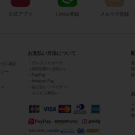
公式アプリ
LINE@登録
メルマガ登録
お支払い方法について
・クレジットカード
送
基づく表記
（1回/分割/リボ払い）
1
リシー
・PayPay
担
・Amazon Pay
・あと払い（ペイディ）
イト
・コンビニ前払い
ご
在
海