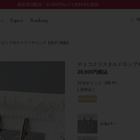
最短翌日配送・11,000円以上で送料当社負担
ロ
Topics
Ranking
ロップモチーフイヤリング【美ST 掲載】
チェコクリスタルドロップモ
28,600
税込
付与ポイント:
286
Pt.
送料込
シルバ－