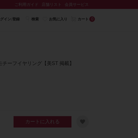
ご利用ガイド
店舗リスト
会員サービス
0
グイン/登録
検索
お気に入り
カート
チーフイヤリング【美ST 掲載】
カートに入れる