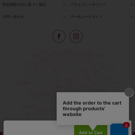
特定商取引法に基づく表記
プライバシーポリシー
お問い合わせ
コーポレートサイト
東京・青山の路面店をはじめ、
全国の一流ホテルに100以上の直営店舗を
展開するABISTE(アビステ)は、
イタリア、フランス、アメリカなどからインポートした
「大人の遊び心をくすぐる」コスチュームジュエリーを
メインに、時計、バッグ、財布、小物、
レディースウェアや、ここでしか手に入らない
オリジナルアイテムなどを幅広くご用意しています。
公式通販サイトではネックレスやイヤリングをはじめとする
アビステの幅広い商品を取り揃え、
人気ランキングやテレビなどメディア着用商品、
雑誌掲載商品情報を紹介するコンテンツ、
プレゼント包装無料や独自のポイント還元
などのサービスをご提供。
心躍るインポートアクセサリーや時計、小物などで、
お客様の日常をほんの少し豊かにし、
夢やときめきを与えられるよう願っています。
◆ギフトラッピング無料/11,000円以上のご注文で送料無料◆