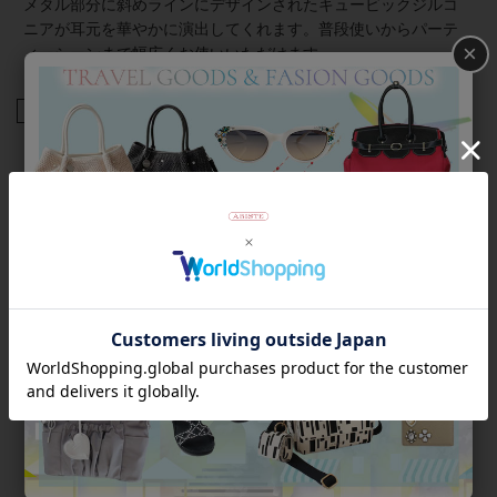
メタル部分に斜めラインにデザインされたキュービックジルコ
ニアが耳元を華やかに演出してくれます。普段使いからパーテ
×
ィーシーンまで幅広くお使いいただけます。
商品番号
3250025
返品について
Category
アイテムカテゴリー