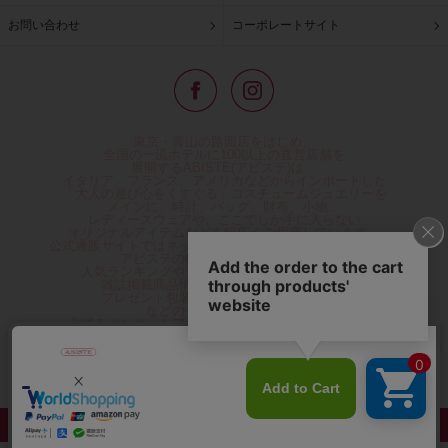
お問い合わせ
コーポレートサイト
東京・青山の路面店をはじめ、
全国の一流ホテルに100以上の直営店舗を
展開するABISTE(アビステ)は、
イタリア、フランス、アメリカなどからインポートした
「大人の遊び心をくすぐる」コスチュームジュエリーを
メインに、時計、バッグ、財布、小物、
レディースウェアや、ここでしか手に入らない
オリジナルアイテムなどを幅広くご用意しています。
公式通販サイトではネックレスやイヤリングをはじめとする
アビステの幅広い商品を取り揃え、
人気ランキングやテレビなどメディア着用商品、
雑誌掲載商品情報を紹介するコンテンツ、
プレゼント包装無料や独自のポイント還元
などのサービスをご提供。
心躍るインポートアクセサリーや時計、小物などで、
お客様の日常をほんの少し豊かにし、
夢やときめきを与えられるよう願っています。
◆ギフトラッピング無料/11,000円以上のご注文で送料無料◆
©ABISTE WEB SHOP