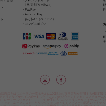
・クレジットカード
送
基づく表記
（1回/分割/リボ払い）
1
リシー
・PayPay
担
・Amazon Pay
・あと払い（ペイディ）
イト
・コンビニ前払い
ご
在
海
路面店をはじめ全国の一流ホテルに100以上の直営店舗を展開するABISTE(
アメリカなどからインポートした「大人の遊び心をくすぐる」コスチューム
物、レディースウェアや、ここでしか手に入らないオリジナルアイテムなどを
イトでは、ネックレスやイヤリングをはじめとするアビステの幅広いアイテム
ランキングやテレビなどのメディア着用商品、雑誌掲載商品を紹介するコンテ