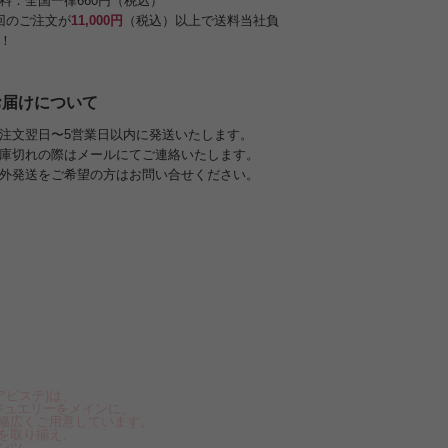
料：全国一律660円（税込）
回のご注文が
11,000円
（税込）以上で送料当社負
！
お届けについて
注文翌日〜5営業日以内に発送いたします。
庫切れの際はメールにてご連絡いたします。
外発送をご希望の方はお問い合せください。
アビステ)は、
ジュエリーをメインに、
幅広くご用意しています。
を取り揃え、
ンツ、