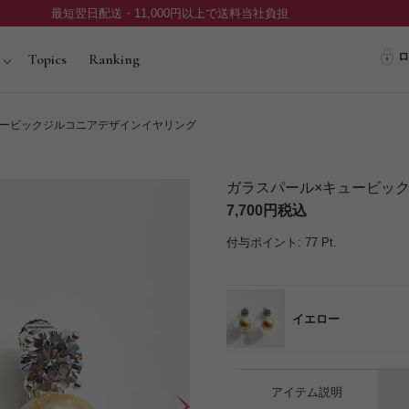
最短翌日配送・11,000円以上で送料当社負担
ロ
Topics
Ranking
ュービックジルコニアデザインイヤリング
ガラスパール×キュービッ
7,700
税込
付与ポイント:
77
Pt.
イエロー
アイテム説明