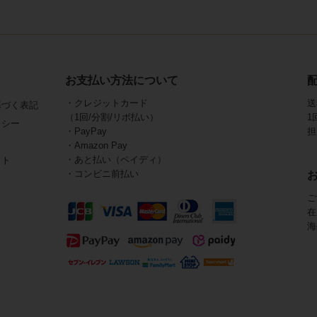
お支払い方法について
・クレジットカード
送
基づく表記
（1回/分割/リボ払い）
1
リシー
・PayPay
担
・Amazon Pay
・あと払い（ペイディ）
イト
・コンビニ前払い
ご
在
海