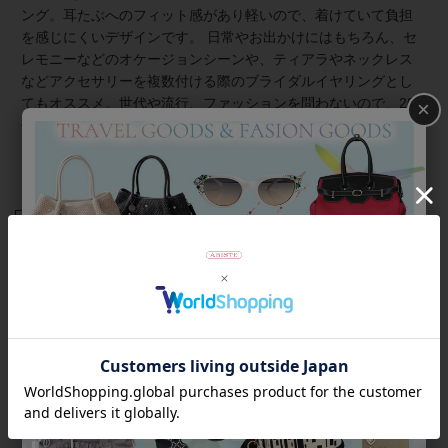
ング。耳たぶへのフィット感があり軽いので、着けていて負担
を感じにくいデザインです。 日常やお出かけにはもちろん、セ
レモニーなどのオケージョンシーンや、ティアラやネックレス
などアクセサリーを複数付ける際のブライダルイヤリングとし
てもオススメ。世代や流行、ファッションを問わないので、20
×
代から70代以上まで、素敵につけていただけます。
ステンレス製でアレルギー反応を起こしにくく、丈夫で気兼ね
なく使えるのが嬉しいポイント。
商品番号
3241116
返品について