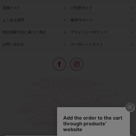
店舗リスト
ご利用ガイド
よくある質問
修理/サポート
特定商取引法に基づく表記
プライバシーポリシー
お問い合わせ
コーポレートサイト
東京・青山の路面店をはじめ、
全国の一流ホテルに100以上の直営店舗を
展開するABISTE(アビステ)は、
イタリア、フランス、アメリカなどからインポートした
「大人の遊び心をくすぐる」コスチュームジュエリーを
メインに、時計、バッグ、財布、小物、
レディースウェアや、ここでしか手に入らない
オリジナルアイテムなどを幅広くご用意しています。
公式通販サイトではネックレスやイヤリングをはじめとする
アビステの幅広い商品を取り揃え、
人気ランキングやテレビなどメディア着用商品、
雑誌掲載商品情報を紹介するコンテンツ、
プレゼント包装無料や独自のポイント還元
などのサービスをご提供。
心躍るインポートアクセサリーや時計、小物などで、