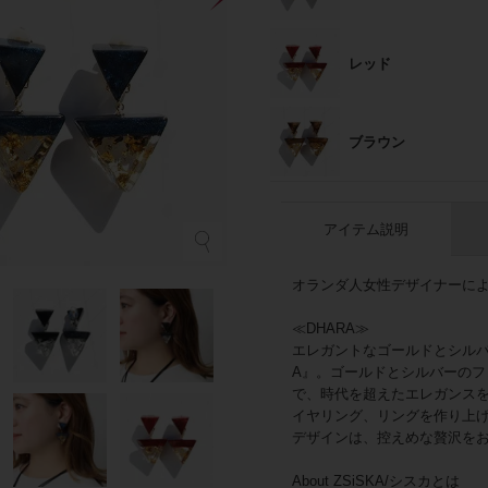
レッド
ブラウン
アイテム説明
ブ
オランダ人女性デザイナーによる
≪DHARA≫
エレガントなゴールドとシルバ
A』。ゴールドとシルバーの
で、時代を超えたエレガンス
イヤリング、リングを作り上
デザインは、控えめな贅沢を
About ZSiSKA/シスカとは