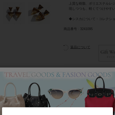
上質な樹脂、ポリエステルレ
現しつつも、軽くてつけやす
◆シスカについて・コレクシ
商品番号
3241095
返品について