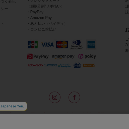
・クレジットカード
送
基づく表記
（1回/分割/リボ払い）
1
リシー
・PayPay
担
・Amazon Pay
・あと払い（ペイディ）
イト
・コンビニ前払い
ご
在
海
路面店をはじめ全国の一流ホテルに100以上の直営店舗を展開するABISTE(
アメリカなどからインポートした「大人の遊び心をくすぐる」コスチューム
物、レディースウェアや、ここでしか手に入らないオリジナルアイテムなどを
イトでは、ネックレスやイヤリングをはじめとするアビステの幅広いアイテム