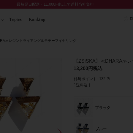
最短翌日配送・11,000円以上で送料当社負担
ロ
Topics
Ranking
DHARA≫レジントライアングルモチーフイヤリング
【ZSiSKA】≪DHARA
13,200
税込
付与ポイント:
132
Pt.
送料込
ブラック
ブルー