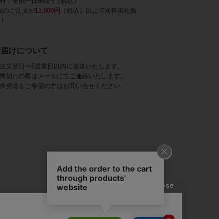
料：全国一律660円（税込）
回のご注文が
11,000円
（税込）以上で送料当社負
！
お届けについて
注文翌日〜5営業日以内に発送いたします。
庫切れの際はメールにてご連絡いたします。
外発送をご希望の方はお問い合せください。
アビステ)は、
ジュエリーをメインに、
幅広くご用意しています。
を取り揃え、