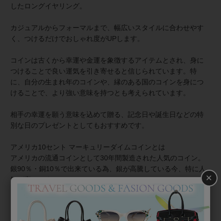
したロングイヤリング。
カジュアルからフォーマルまで、幅広いスタイルに合わせやす
く、つけるだけでおしゃれ度がUPします。
コインは古くから幸運や金運を象徴するアイテムとされ、身に
つけることで良い運気を引き寄せると信じられています。特
に、自分の生まれ年のコインや、縁のある国のコインを身につ
けることで、より強い意味を持つとも考えられています。
相手の幸運を願う意味を込めて贈る、記念日や誕生日などの特
別な日のプレゼントとしてもおすすめです。
アメリカ10セント マーキュリーダイムコインとは
アメリカの流通コインとして30年間製造された人気のコイン。
銀90％・銅10％で出来ている為、銀が高騰している今、特に人
×
気が高いです。
【表】
・ヴィングド・リバティ―は、伝統的な自由の象徴である女神