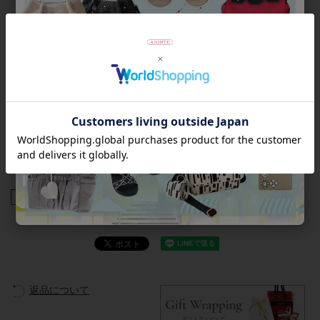
で、幸運を運ぶラッキーシンボルとして知られています。
・女神が被っているフリージア帽には、羽が付いていて、思想
の自由を象徴する意図があります。
・商業・ビジネスの成功や旅のお守りなどとして、多くの方に
愛されています。
【裏】
・斧に木の束を結んで付けたデザイン
・ファスケスと呼ばれ、古代ローマ時代の権威象徴の標章で
す。
・オリーブは平和の象徴です。
商品番号
3240131
返品について