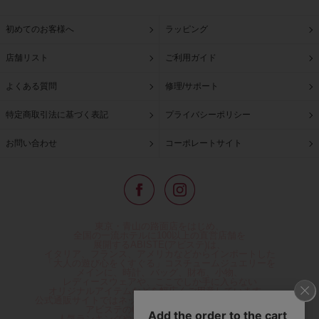
初めてのお客様へ
ラッピング
店舗リスト
ご利用ガイド
よくある質問
修理/サポート
特定商取引法に基づく表記
プライバシーポリシー
お問い合わせ
コーポレートサイト
東京・青山の路面店をはじめ、
全国の一流ホテルに100以上の直営店舗を
展開するABISTE(アビステ)は、
イタリア、フランス、アメリカなどからインポートした
「大人の遊び心をくすぐる」コスチュームジュエリーを
メインに、時計、バッグ、財布、小物、
レディースウェアや、ここでしか手に入らない
オリジナルアイテムなどを幅広くご用意しています。
公式通販サイトではネックレスやイヤリングをはじめとする
アビステの幅広い商品を取り揃え、
人気ランキングやテレビなどメディア着用商品、