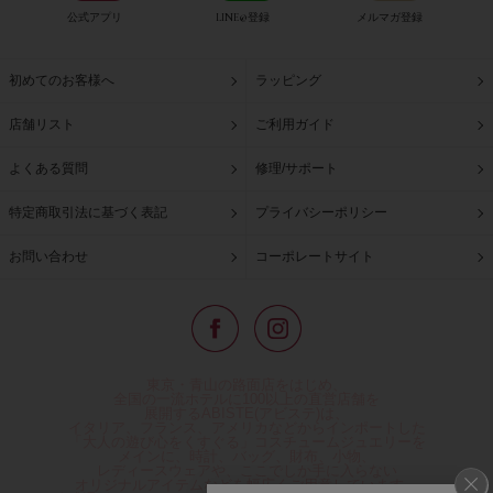
公式アプリ
LINE@登録
メルマガ登録
初めてのお客様へ
ラッピング
店舗リスト
ご利用ガイド
よくある質問
修理/サポート
特定商取引法に基づく表記
プライバシーポリシー
お問い合わせ
コーポレートサイト
東京・青山の路面店をはじめ、
全国の一流ホテルに100以上の直営店舗を
展開するABISTE(アビステ)は、
イタリア、フランス、アメリカなどからインポートした
「大人の遊び心をくすぐる」コスチュームジュエリーを
メインに、時計、バッグ、財布、小物、
レディースウェアや、ここでしか手に入らない
オリジナルアイテムなどを幅広くご用意しています。