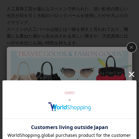
人工真珠工芸が盛んなスペインで作られた、淡い虹色の美しい
光沢が目を引く大粒のバロックパールを使用したやや大ぶりの
イヤリング。
スペインの人工パールは他とは一線を画すと言われており、幾
重にも重ねた層から生み出される美しい輝きや、天然真珠に比
べ汗や水分にも強い特性を持ちます。
×
クロスデザインのメタルプレートがスタイリッシュさをプラス
した、世代や流行に捉われず長く愛用できるデザイン。
★雑誌掲載アイテム★
VERY12月号
商品番号
3240093
返品について