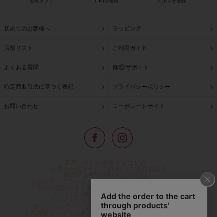
公式アプリ
LINE@登録
メルマガ登録
初めてのお客様へ
ラッピング
店舗リスト
ご利用ガイド
よくある質問
修理/サポート
特定商取引法に基づく表記
プライバシーポリシー
お問い合わせ
コーポレートサイト
東京・青山の路面店をはじめ、
全国の一流ホテルに100以上の直営店舗を
展開するABISTE(アビステ)は、
イタリア、フランス、アメリカなどからインポートした
「大人の遊び心をくすぐる」コスチュームジュエリーを
メインに、時計、バッグ、財布、小物、
レディースウェアや、ここでしか手に入らない
オリジナルアイテムなどを幅広くご用意しています。
公式通販サイトではネックレスやイヤリングをはじめとする