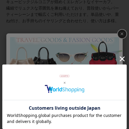
キュービックジルコニアが煌めくエレガントなイヤーカフ。
繊細でリュクスな雰囲気を兼ね備えており、普段使いからパー
ティーシーンまで幅広くご利用いただけます。単品使いや、重
ね付け、お手持ちのイヤリングと合わせたり、使い方は多様。
×
※お揃いの
ネックレス
、
イヤリング
、
リング
とのコーディネー
トがおすすめです。
★雑誌掲載アイテム★
美ST5月号
商品番号
3221015
返品について