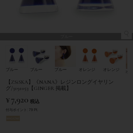
ブルー
ブルー
ブルー
ブルー
オレンジ
オレンジ
オ
【ZSiSKA】《NANA》レジンロングイヤリン
グ/3191053【GINGER 掲載】
¥
7,920
税込
付与ポイント:
79
Pt.