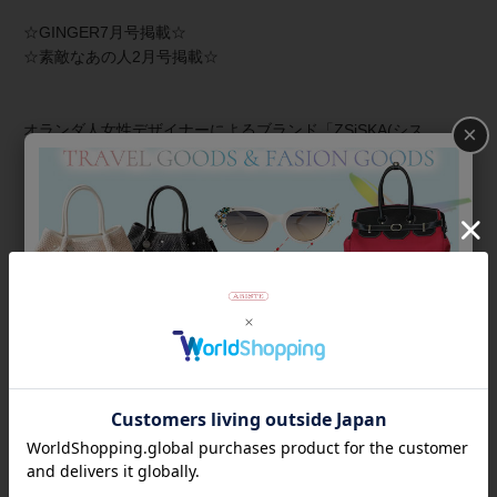
☆GINGER7月号掲載☆
☆素敵なあの人2月号掲載☆
×
オランダ人女性デザイナーによるブランド「ZSiSKA(シス
カ)」。
《NANA》
≪シスカとは≫ 上質な樹脂、ポリエステルレジンの特性を活か
し、ガラスのような質感を再現しつつも、軽くてつけやすいこ
とで人気を博しています。
商品番号
3191053
返品について