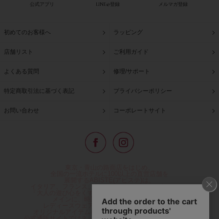
公式アプリ
LINE@登録
メルマガ登録
初めてのお客様へ
ラッピング
店舗リスト
ご利用ガイド
よくある質問
修理/サポート
特定商取引法に基づく表記
プライバシーポリシー
お問い合わせ
コーポレートサイト
東京・青山の路面店をはじめ、
全国の一流ホテルに100以上の直営店舗を
展開するABISTE(アビステ)は、
イタリア、フランス、アメリカなどからインポートした
「大人の遊び心をくすぐる」コスチュームジュエリーを
メインに、時計、バッグ、財布、小物、
レディースウェアや、ここでしか手に入らない
オリジナルアイテムなどを幅広くご用意しています。
公式通販サイトではネックレスやイヤリングをはじめとする