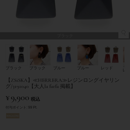
ブラック
ブラック
ブラック
ブルー
ブルー
レッド
レ
【ZSiSKA】≪HERRERA≫レジンロングイヤリン
グ/3191040【大人la farfa 掲載】
¥
9,900
税込
付与ポイント:
99
Pt.