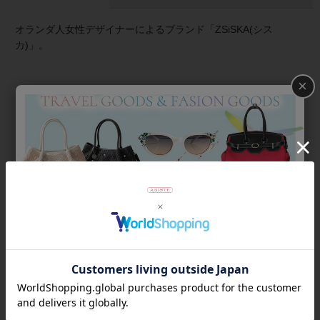
オランダ人女性デザイナーによるブランド「ZSiSKA(シス
カ)」。
×
≪シスカとは≫ 上質な樹脂、ポリエステルレジンの特性を活か
し、ガラスのような質感を再現しつつも、軽くてつけやすいこ
とで人気を博しています。
★雑誌掲載アイテム★
大人la farfa11月号
商品番号
3191040
返品について