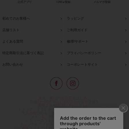
公式アプリ
LINE@登録
メルマガ登録
初めてのお客様へ
ラッピング
店舗リスト
ご利用ガイド
よくある質問
修理/サポート
特定商取引法に基づく表記
プライバシーポリシー
お問い合わせ
コーポレートサイト
東京・青山の路面店をはじめ、
全国の一流ホテルに100以上の直営店舗を
展開するABISTE(アビステ)は、
イタリア、フランス、アメリカなどからインポートした
「大人の遊び心をくすぐる」コスチュームジュエリーを
メインに、時計、バッグ、財布、小物、
レディースウェアや、ここでしか手に入らない
オリジナルアイテムなどを幅広くご用意しています。
公式通販サイトではネックレスやイヤリングをはじめとする