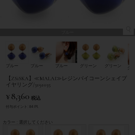
ブルー
ブルー
ブルー
ブルー
グリーン
グリーン
グ
【ZSiSKA】≪MALAI≫レジンバイコーンシェイプ
イヤリング/3191035
¥
8,360
税込
付与ポイント:
84
Pt.
カラー
選択してください