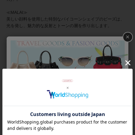
≪MALAI≫
美しい顔料を使用した特別なバイコーンシェイプのビーズは、
光を発し、魅力的な反射とトーンの層を作り出します。
×
About ZSiSKA/シスカとは
上質な樹脂、ポリエステルレジンの特性を活かし、ガラスのよ
うな質感を再現しつつも、軽くてつけやすいことで人気を博し
ています。
商品番号
3191035
返品について