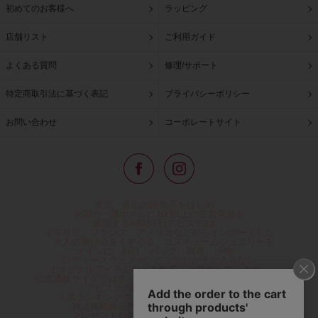
初めてのお客様へ
ラッピング
店舗リスト
ご利用ガイド
よくある質問
修理/サポート
特定商取引法に基づく表記
プライバシーポリシー
お問い合わせ
コーポレートサイト
東京・青山の路面店をはじめ、
全国の一流ホテルに100以上の直営店舗を
展開するABISTE(アビステ)は、
イタリア、フランス、アメリカなどからインポートした
「大人の遊び心をくすぐる」コスチュームジュエリーを
メインに、時計、バッグ、財布、小物、
レディースウェアや、ここでしか手に入らない
オリジナルアイテムなどを幅広くご用意しています。
公式通販サイトではネックレスやイヤリングをはじめとする
アビステの幅広い商品を取り揃え、
人気ランキングやテレビなどメディア着用商品、
雑誌掲載商品情報を紹介するコンテンツ、
プレゼント包装無料や独自のポイント還元