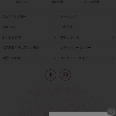
公式アプリ
LINE@登録
メルマガ登録
初めてのお客様へ
ラッピング
店舗リスト
ご利用ガイド
よくある質問
修理/サポート
特定商取引法に基づく表記
プライバシーポリシー
お問い合わせ
コーポレートサイト
東京・青山の路面店をはじめ、
全国の一流ホテルに100以上の直営店舗を
展開するABISTE(アビステ)は、
イタリア、フランス、アメリカなどからインポートした
「大人の遊び心をくすぐる」コスチュームジュエリーを
メインに、時計、バッグ、財布、小物、
レディースウェアや、ここでしか手に入らない
オリジナルアイテムなどを幅広くご用意しています。
公式通販サイトではネックレスやイヤリングをはじめとする