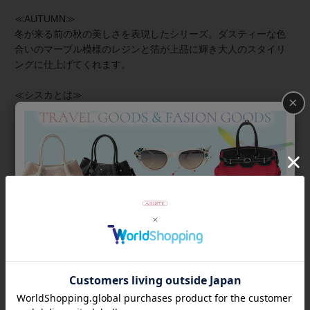
≪AUTUMN≫
冬が来る前の秋の美しさを表現したシリーズ。ダスティーな色
合いのマーブル模様のレジンと箔が上品に輝き大人のスタイリ
ングに仕上げてくれます。
≪シスカとは≫
×
上質な樹脂、ポリエステルレジンの特性を活かし、ガラスのよ
うな質感を再現しつつも、軽くてつけやすいことで人気を博し
ています。
商品番号
3171221
返品について