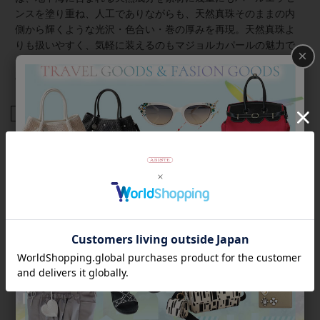
ンスを塗り重ね、人工でありながらも、天然真珠そのままの内
側から輝くような光沢・色合い・巻の厚みを再現。天然真珠よ
りも扱いやすく、気軽に装えるのもマジョルカパールの魅力で
×
す☆;+ 傷が付きにくく、汗や化粧水による品質変化が少ないた
め、夏でも安心してつけられます。
商品番号
3100261
返品について