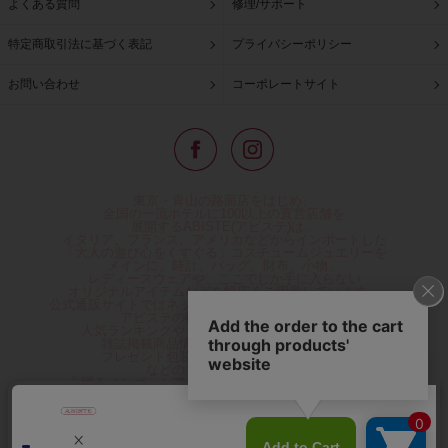
よくある質問
修理/サポート
特定商取引法に基づく表記
プライバシーポリシー
お問い合わせ
コーポレートサイト
東京・青山の路面店をはじめ、
全国の一流ホテルに100以上の直営店舗を
展開するABISTE(アビステ)は、
イタリア、フランス、アメリカなどからインポートした
「大人の遊び心をくすぐる」コスチュームジュエリーを
メインに、時計、バッグ、財布、小物、
レディースウェアや、ここでしか手に入らない
オリジナルアイテムなどを幅広くご用意しています。
公式通販サイトではネックレスやイヤリングをはじめとする
アビステの幅広い商品を取り揃え、
人気ランキングやテレビなどメディア着用商品、
雑誌掲載商品情報を紹介するコンテンツ、
プレゼント包装無料や独自のポイント還元
などのサービスをご提供。
心躍るインポートアクセサリーや時計、小物などで、
お客様の日常をほんの少し豊かにし、
夢やときめきを与えられるよう願っています。
◆ギフトラッピング無料/11,000円以上のご注文で送料無料◆