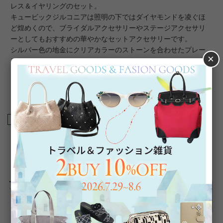
レス＆イヤリングのセット。
キュービックジルコニアは照明の下ではダイヤモンドを凌ぐほ
ど煌めくので、ブライダルアクセサリーやステージアクセサリ
ーとしてもおすすめの華やかなセットアクセサリーです。
シルバー色の地金にクリアカラーのストーンを合わせたプレー
×
ンなカラーなのでコーディネートしやすく、ディナーやいつも
よりちょっぴりおしゃれをしたい日など、日常の中の特別なシ
ーンにもマッチしやすいアイテムです。もちろん別々にも使え
るので、デイリーアクセサリーにもお使いいただけます。
商品番号
1250048
返品について