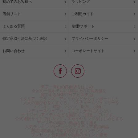
初めてのお客様へ
ラッピング
店舗リスト
ご利用ガイド
よくある質問
修理/サポート
特定商取引法に基づく表記
プライバシーポリシー
お問い合わせ
コーポレートサイト
東京・青山の路面店をはじめ、
全国の一流ホテルに100以上の直営店舗を
展開するABISTE(アビステ)は、
イタリア、フランス、アメリカなどからインポートした
「大人の遊び心をくすぐる」コスチュームジュエリーを
メインに、時計、バッグ、財布、小物、
レディースウェアや、ここでしか手に入らない
オリジナルアイテムなどを幅広くご用意しています。
公式通販サイトではネックレスやイヤリングをはじめとする
アビステの幅広い商品を取り揃え、
人気ランキングやテレビなどメディア着用商品、
雑誌掲載商品情報を紹介するコンテンツ、
プレゼント包装無料や独自のポイント還元